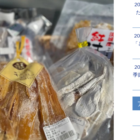
2
2
「
2
季