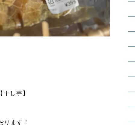
【干し芋】
おります！