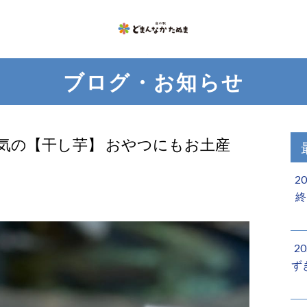
ブログ・お知らせ
人気の【干し芋】 おやつにもお土産
2
終
2
ず