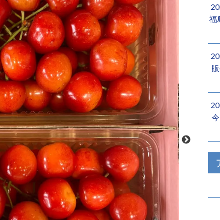
2
福
2
販
2
今