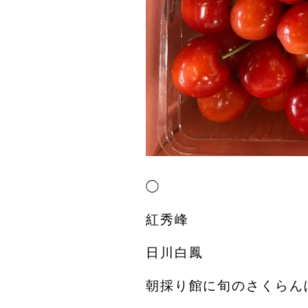
◯
紅秀峰
日川白鳳
朝採り館に旬のさくらん