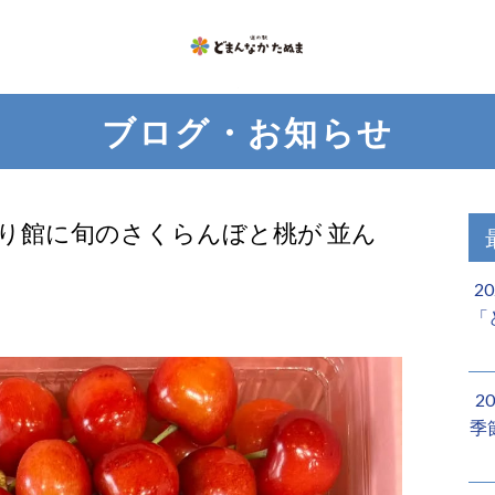
ブログ・お知らせ
朝採り館に旬のさくらんぼと桃が 並ん
2
「
2
季