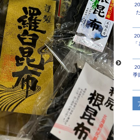
2
2
「
2
季