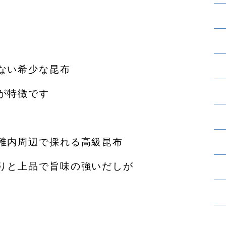
ない希少な昆布
が特徴です
稚内周辺で採れる高級昆布
りと上品で旨味の強いだしが