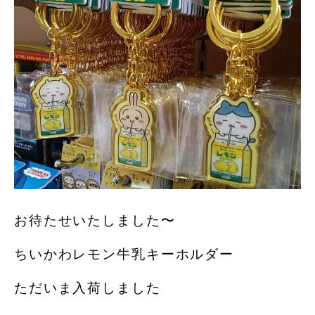
お待たせいたしました〜️
ちいかわレモン牛乳キーホルダー️
ただいま入荷しました