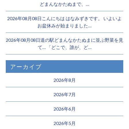
どまんなかたぬまで、…
2026年08月08日こんにちは はなみずきです。 いよいよ
お盆休みが始まりました…
2026年08月08日道の駅どまんなかたぬまに並ぶ野菜を見
て… 「どこで、誰が、ど…
アーカイブ
2026年8月
2026年7月
2026年6月
2026年5月