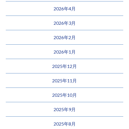
2026年4月
2026年3月
2026年2月
2026年1月
2025年12月
2025年11月
2025年10月
2025年9月
2025年8月