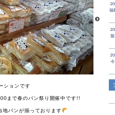
2
福
2
販
2
今
ーションです
17:00まで春のパン祭り開催中です!!
ご当地パンが揃っております