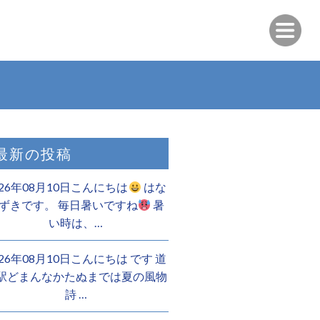
最新の投稿
026年08月10日こんにちは
はな
ずきです。 毎日暑いですね
暑
い時は、…
026年08月10日こんにちは︎ です️ 道
駅どまんなかたぬまでは夏の風物
詩 …