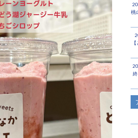
2
桃
【
2
終