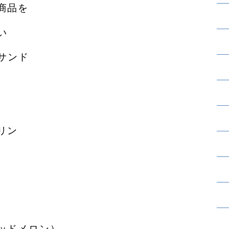
商品を
い
サンド
リン
ッドメロン）