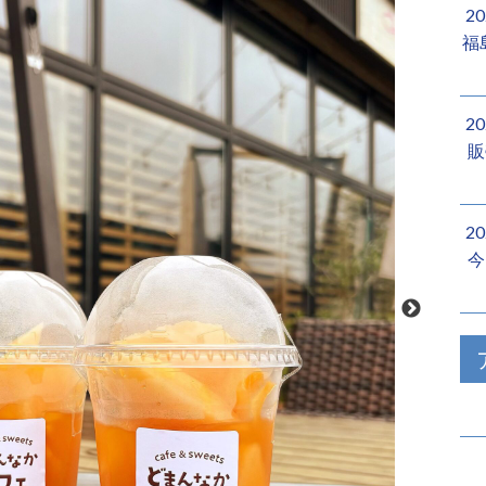
2
福
2
販
2
今