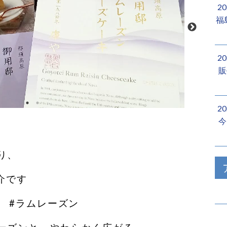
2
福
2
販
2
今
り、
です️
 #ラムレーズン