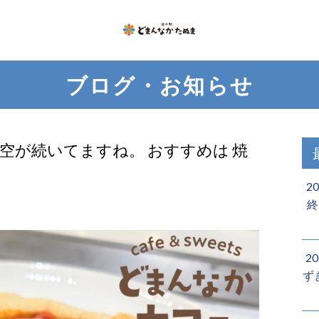
ブログ・お知らせ
雨空が続いてますね。 おすすめは 焼
2
終
2
ず