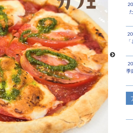
2
2
「
2
季