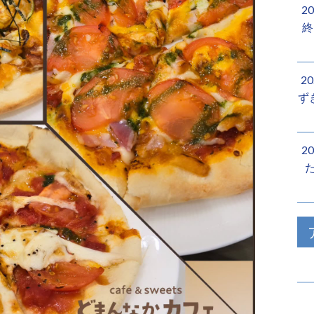
2
終
2
ず
2