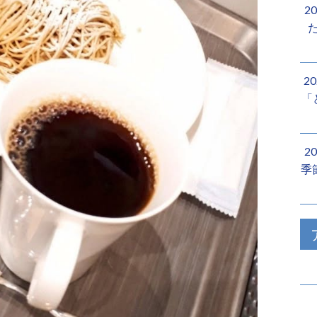
2
2
「
2
季