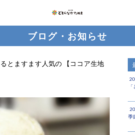
ブログ・お知らせ
なるとますます人気の 【ココア生地
2
「
2
季