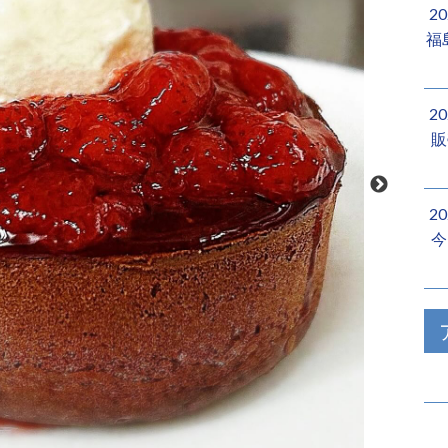
2
福
2
販
2
今