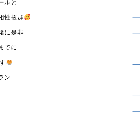
ールと
相性抜群
に是非️
までに
す
ラン
ま