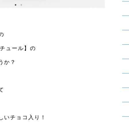
の
ィチュール】の
うか？
て
しいチョコ入り！