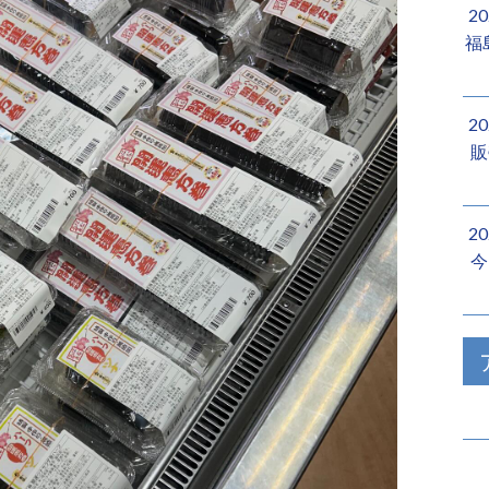
2
福
2
販
2
今