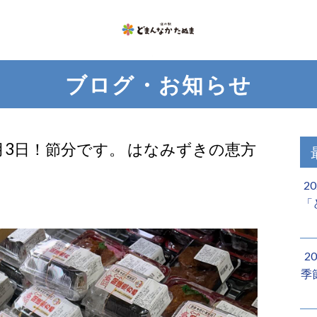
ブログ・お知らせ
月3日！節分です。 はなみずきの恵方
2
「
2
季