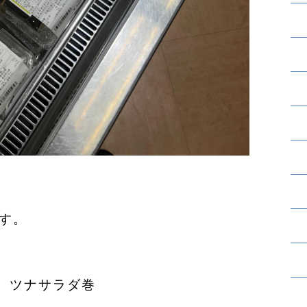
です。
、
、ツナサラダ巻