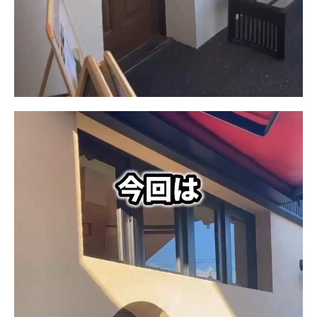
動
画
プ
レ
ー
ヤ
ー