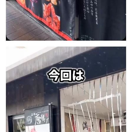
動
画
プ
レ
ー
ヤ
ー