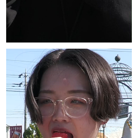
動
画
プ
レ
ー
ヤ
ー