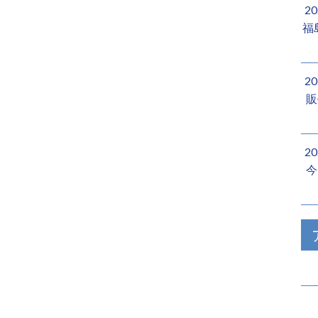
2
福
2
販
2
今