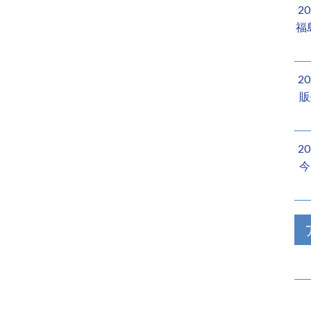
2
福
2
販
2
今