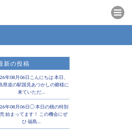
最新の投稿
026年08月06日こんにちは 本日、
島県道の駅国見あつかしの郷様に
来ていただ…
026年08月06日◯ 本日の桃の特別
売 始まってます！ この機会にぜ
ひ 福島…