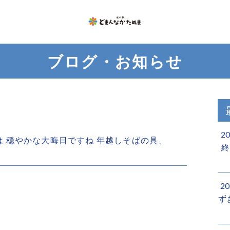
ブログ・お知らせ
2
にちは 穏やかな大晦日ですね 年越しそばの具、
終
2
ず