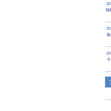
2
福
2
販
2
今