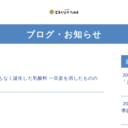
ブログ・お知らせ
）
2
戦後まもなく誕生した乳酸料 一旦姿を消したものの
「
2
季