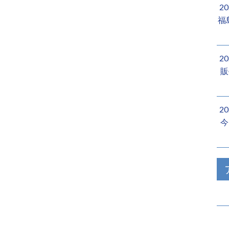
2
福
2
販
2
今