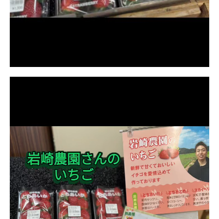
動
画
プ
レ
ー
ヤ
ー