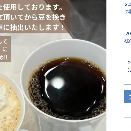
2
の
2
桃
【