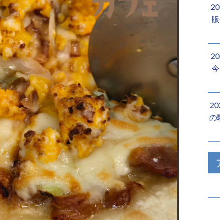
2
販
2
今
2
の