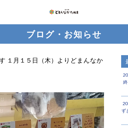
ブログ・お知らせ
す️ １月１５日（木）よりどまんなか
2
終
2
ず