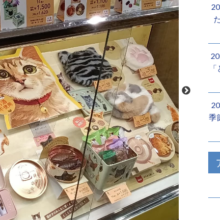
2
2
「
2
季