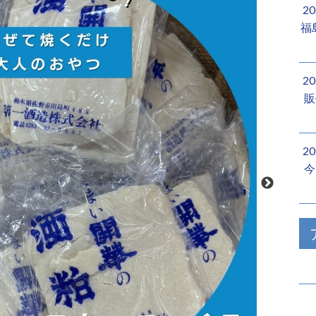
2
福
2
販
2
今