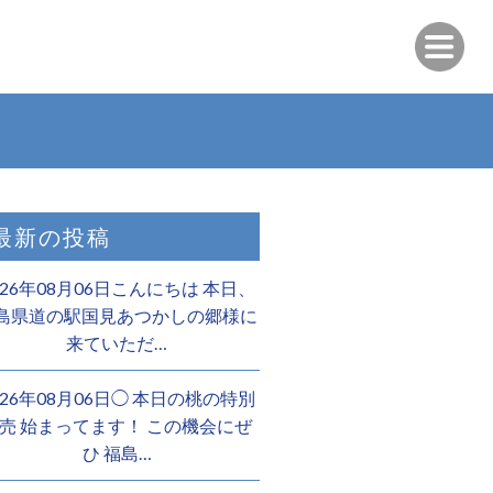
最新の投稿
026年08月06日こんにちは 本日、
島県道の駅国見あつかしの郷様に
来ていただ…
026年08月06日◯ 本日の桃の特別
売 始まってます！ この機会にぜ
ひ 福島…