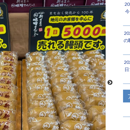
2
今
2
の
2
日