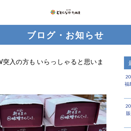
ブログ・お知らせ
W突入の方も いらっしゃると思いま
2
福
2
販