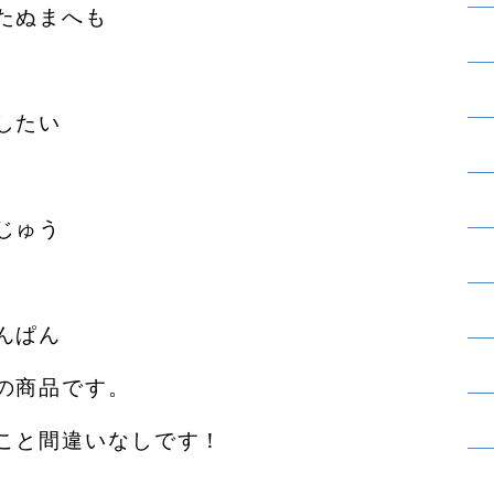
たぬまへも
したい
じゅう
んぱん
の商品です。
こと間違いなしです！