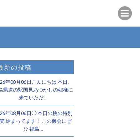
最新の投稿
026年08月06日こんにちは 本日、
島県道の駅国見あつかしの郷様に
来ていただ…
026年08月06日◯ 本日の桃の特別
売 始まってます！ この機会にぜ
ひ 福島…