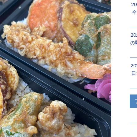
2
今
2
の
2
日