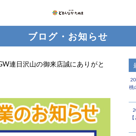
ブログ・お知らせ
 GW連日沢山の御来店誠にありがと
2
桃
【