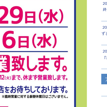
2
終
2
ず
2