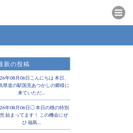
最新の投稿
026年08月06日こんにちは 本日、
島県道の駅国見あつかしの郷様に
来ていただ…
026年08月06日◯ 本日の桃の特別
売 始まってます！ この機会にぜ
ひ 福島…