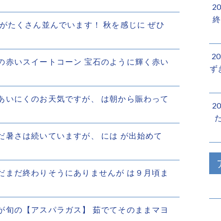
2
終
日も がたくさん並んでいます！ 秋を感じに ぜひ
2
日本初の赤いスイートコーン 宝石のように輝く赤い
ず
今日はあいにくのお天気ですが、 は朝から賑わって
2
だまだ暑さは続いていますが、 には が出始めて
夏はまだまだ終わりそうにありませんが は９月頃ま
今からが旬の【アスパラガス】 茹でてそのままマヨ